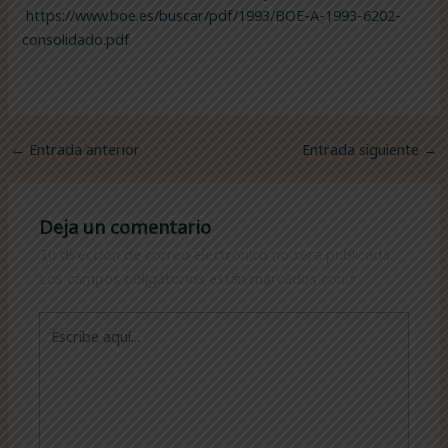
https://www.boe.es/buscar/pdf/1993/BOE-A-1993-6202-
consolidado.pdf
←
Entrada anterior
Entrada siguiente
→
Deja un comentario
Tu dirección de correo electrónico no será publicada.
Los campos obligatorios están marcados con
*
Escribe
aquí...