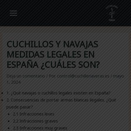
Ir
al
Main
contenido
Menu
CUCHILLOS Y NAVAJAS
MEDIDAS LEGALES EN
ESPAÑA ¿CUÁLES SON?
Deja un comentario
/ Por
control@cuchilleriaveras.es
/
mayo
1, 2024
1. ¿Qué navajas o cuchillos legales existen en España?
2. Consecuencias de portar armas blancas ilegales. ¿Qué
puede pasar?
2.1 Infracciones leves
2.2 Infracciones graves
2.3 Infracciones muy graves