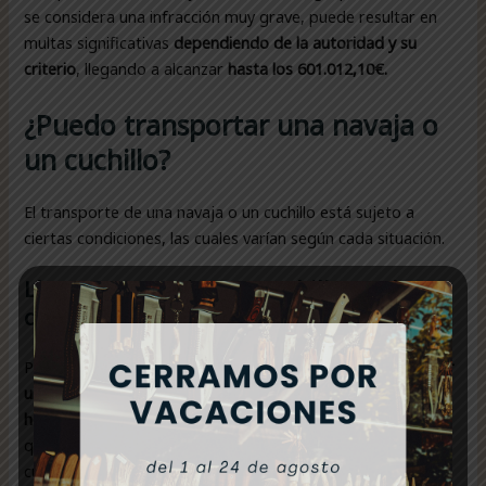
se considera una infracción muy grave, puede resultar en
multas significativas
dependiendo de la autoridad y su
criterio
, llegando a alcanzar
hasta los 601.012,10€.
¿Puedo transportar una navaja o
un cuchillo?
El transporte de una navaja o un cuchillo está sujeto a
ciertas condiciones, las cuales varían según cada situación.
Llevar una navaja o un cuchillo en el
coche o en mi mochila
Puedes llevarla siempre y cuando te desplaces
para realizar
una actividad deportiva o cinegética
,
y que la longitud de la
hoja no supere los 11 cm
. Sin embargo, es recomendable
que, una vez concluida la actividad, regreses la navaja o el
cuchillo a tu domicilio para evitar cualquier tipo de sanción.