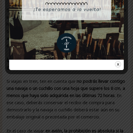
Si la longitud de la hoja del cuchillo o navaja que transportas
es
superior a 11 cm
, solo puedes llevarla durante las 72
horas posteriores a su compra, es decir, como mero
transporte desde la
tienda hasta tu domicilio o lugar de
almacenamiento
,
debidamente embalada y con el ticket de
compra.
Llevar una navaja o un cuchillo en el tren
o en avión
Si viajas en tren, ten en cuenta que
no podrás llevar contigo
una navaja o un cuchillo con una hoja que supere los 6 cm
,
a
menos que haya sido adquirida en las últimas 72 horas
. En
ese caso, deberás conservar el recibo de compra para
demostrarlo y la navaja o cuchillo deberá estar aún en su
embalaje original o precintada por el comercio.
En el caso de viajar
en avión, la prohibición es absoluta si la